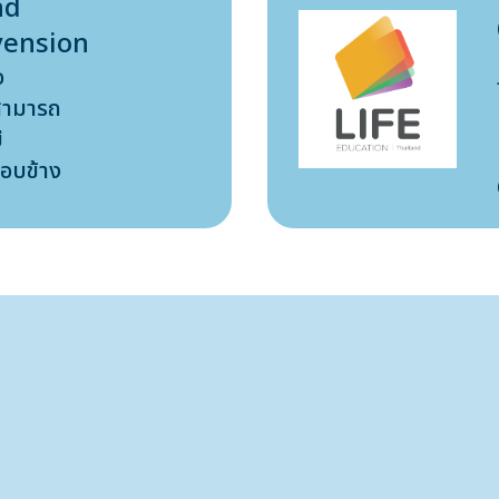
nd
vension
อ
้สามารถ
ี
รอบข้าง