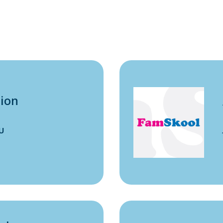
tion
ับ